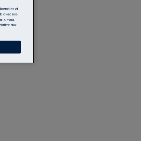
ionnelles et
eb avec nos
es », vous
elative aux
s