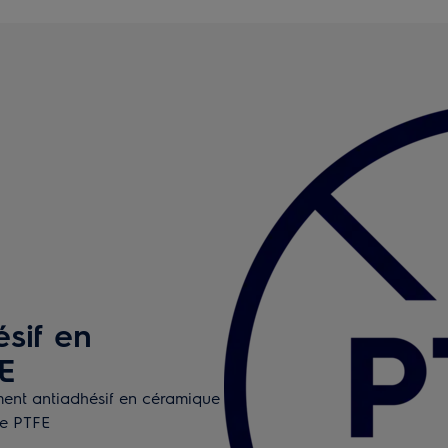
sif en
E
ment antiadhésif en céramique
le PTFE