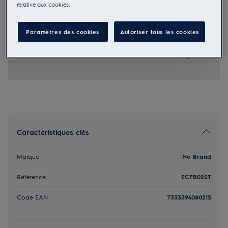
relative aux cookies.
ECFB02ST
Filtre à charbon OdourClean
Paramètres des cookies
Autoriser tous les cookies
Standard
55,00 €
Caractéristiques clés
Marque
No Brand
Référence
ECFB02ST
Code EAN
7333394080215