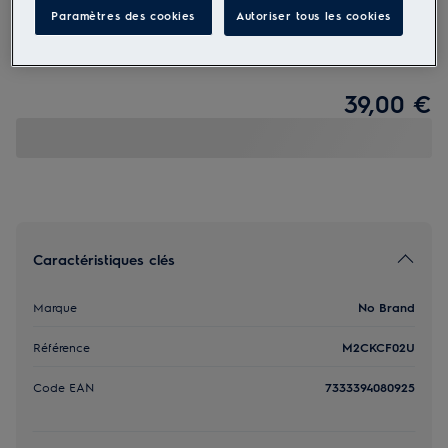
Paramètres des cookies
Autoriser tous les cookies
M2CKCF02U
Raccord rectangulaire vers ronde
39,00 €
Caractéristiques clés
Marque
No Brand
Référence
M2CKCF02U
Code EAN
7333394080925