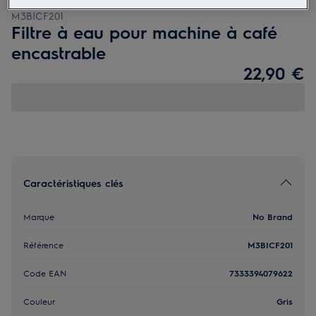
M3BICF201
Filtre à eau pour machine à café
encastrable
22,90 €
Caractéristiques clés
Marque
No Brand
Référence
M3BICF201
Code EAN
7333394079622
Couleur
Gris