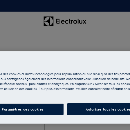
M3OCS301
Spray nettoyant pour
s des cookies et autres technologies pour l’optimisation du site ainsi qu’à des fins promot
micro-ondes
ous partageons également des informations concernant votre utilisation de notre site W
e réseaux sociaux, publicitaires et analytiques. En cliquant sur « Autoriser tous les cooki
e utilisation des cookies. Pour plus d'informations, veuillez consulter notre déclaration r
Paramètres des cookies
Autoriser tous les cookie