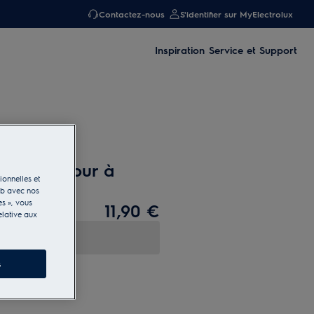
Contactez-nous
S'identifier sur MyElectrolux
Inspiration
Service et Support
 four et four à
ionnelles et
eb avec nos
es », vous
11,90 €
elative aux
s