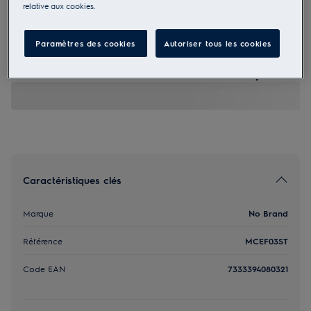
relative aux cookies.
MCEF03ST
Filtre à charbon OdourClean
Paramètres des cookies
Autoriser tous les cookies
Standard
39,00 €
Caractéristiques clés
Marque
No Brand
Référence
MCEF03ST
Code EAN
7333394080321