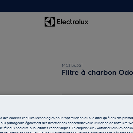
MCFB63ST
Filtre à charbon Od
s des cookies et autres technologies pour l’optimisation du site ainsi qu’à des fins promot
ous partageons également des informations concernant votre utilisation de notre site W
e réseaux sociaux, publicitaires et analytiques. En cliquant sur « Autoriser tous les cooki
e utilisation des cookies. Pour plus d'informations, veuillez consulter notre déclaration r