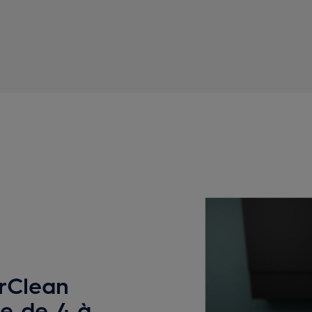
urClean
ie de 4 à