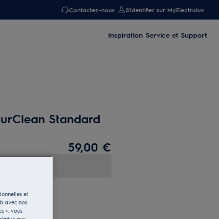
Contactez-nous
S'identifier sur MyElectrolux
Inspiration
Service et Support
ourClean Standard
59,00 €
ionnelles et
eb avec nos
es », vous
elative aux