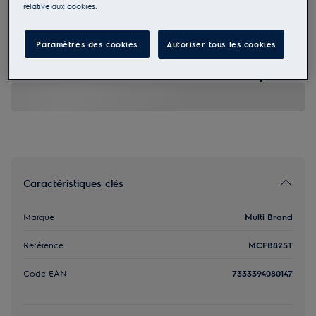
relative aux cookies.
MCFB82ST
Filtre à charbon OdourClean
Paramètres des cookies
Autoriser tous les cookies
Standard
45,00 €
Caractéristiques clés
Marque
Multi Brand
Référence
MCFB82ST
Code EAN
7333394080147