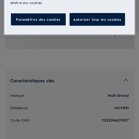
relative aux cookies.
MCFB91
Filtre à charbon OdourClean
Paramètres des cookies
Autoriser tous les cookies
Standard
45,00 €
Caractéristiques clés
Marque
Multi Brand
Référence
MCFB91
Code EAN
7333394079127