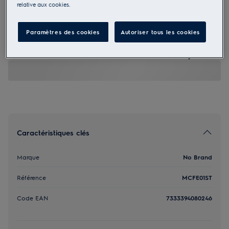
relative aux cookies.
MCFE01ST
Filtre à charbon OdourClean
Paramètres des cookies
Autoriser tous les cookies
Standard
39,00 €
Caractéristiques clés
Marque
No Brand
Référence
MCFE01ST
Code EAN
7333394080246