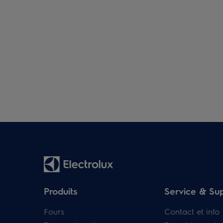
Produits
Service & Su
Fours
Contact et info