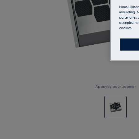
Nous utilison
marketing. N
partenaires d
acceptez notr
cookies.
Appuyez pour zoomer