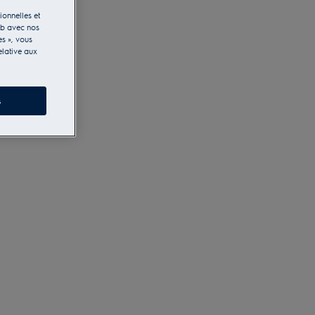
ionnelles et
eb avec nos
es », vous
elative aux
s