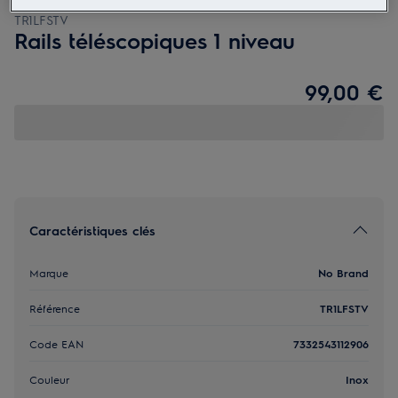
TR1LFSTV
Rails téléscopiques 1 niveau
99,00 €
Caractéristiques clés
Marque
No Brand
Référence
TR1LFSTV
Code EAN
7332543112906
Couleur
Inox