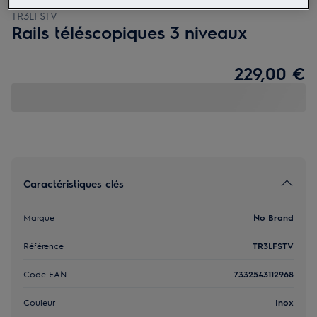
TR3LFSTV
Rails téléscopiques 3 niveaux
229,00 €
Caractéristiques clés
Marque
No Brand
Référence
TR3LFSTV
Code EAN
7332543112968
Couleur
Inox