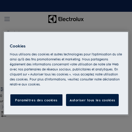
Electrolux
Cookies
Accessoires pour la cuisson
Nous utilisons des cookies et autres technologies pour l’optimisation du site
ainsi qu’à des fins promotionnelles et marketing. Nous partageons
Donnez une autre dimension à votre cuisine avec les ustensiles
également des informations concernant votre utilisation de notre site Web
et accessoires adaptés.
avec nos partenaires de réseaux sociaux, publicitaires et analytiques. En
cliquant sur « Autoriser tous les cookies », vous acceptez notre utilisation
des cookies. Pour plus d'informations, veuillez consulter notre déclaration
relative aux cookies.
0
Paramètres des cookies
Autoriser tous les cookies
undefined