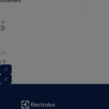
undefined
/
3