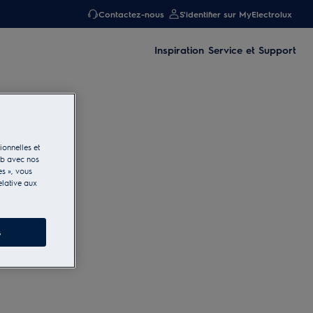
Contactez-nous
S'identifier sur MyElectrolux
Inspiration
Service et Support
ionnelles et
eb avec nos
es », vous
elative aux
s