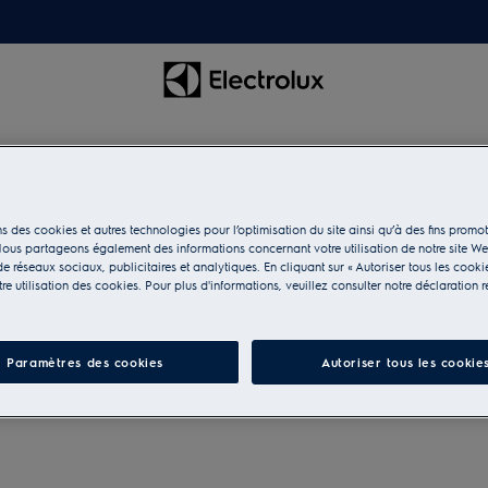
s des cookies et autres technologies pour l’optimisation du site ainsi qu’à des fins promot
isson
ous partageons également des informations concernant votre utilisation de notre site W
e réseaux sociaux, publicitaires et analytiques. En cliquant sur « Autoriser tous les cooki
e utilisation des cookies. Pour plus d'informations, veuillez consulter notre déclaration r
 les ustensiles et
Paramètres des cookies
Autoriser tous les cookie