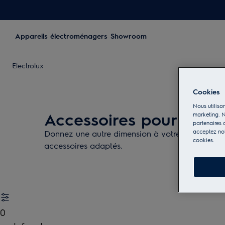
Appareils électroménagers
Showroom
Electrolux
Cookies
Nous utilison
Accessoires pour la cu
marketing. N
partenaires d
acceptez notr
Donnez une autre dimension à votre cuisine avec
cookies.
accessoires adaptés.
0