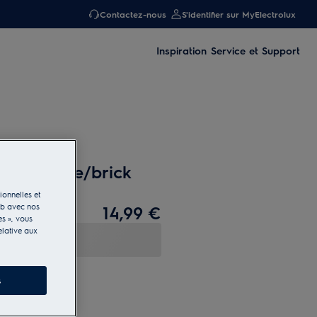
Contactez-nous
S'identifier sur MyElectrolux
Inspiration
Service et Support
ket - stone/brick
ionnelles et
eb avec nos
14,99 €
es », vous
elative aux
s