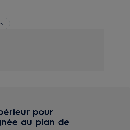
es
périeur pour
ignée au plan de