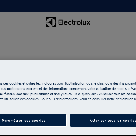
M1DHTOPBR
Top Installation Brac
side wall
s des cookies et autres technologies pour l’optimisation du site ainsi qu’à des fins promot
ous partageons également des informations concernant votre utilisation de notre site W
e réseaux sociaux, publicitaires et analytiques. En cliquant sur « Autoriser tous les cooki
e utilisation des cookies. Pour plus d'informations, veuillez consulter notre déclaration r
Paramètres des cookies
Autoriser tous les cookie