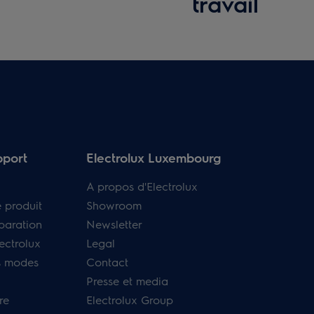
travail
pport
Electrolux Luxembourg
A propos d'Electrolux
e produit
Showroom
paration
Newsletter
ectrolux
Legal
s modes
Contact
Presse et media
re
Electrolux Group