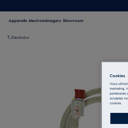
Appareils électroménagers
Showroom
Electrolux
Cookies
Nous utilison
marketing. N
partenaires d
acceptez notr
cookies.