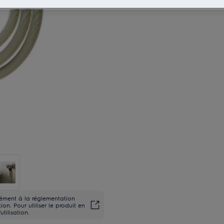
rmément à la réglementation
on. Pour utiliser le produit en
utilisation.