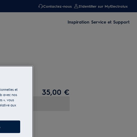
Contactez-nous
S'identifier sur MyElectrolux
Inspiration
Service et Support
35,00 €
ionnelles et
eb avec nos
es », vous
elative aux
s