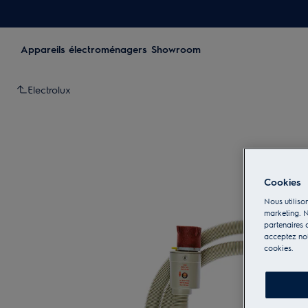
Appareils électroménagers
Showroom
Electrolux
Cookies
Nous utilison
marketing. N
partenaires d
acceptez notr
cookies.