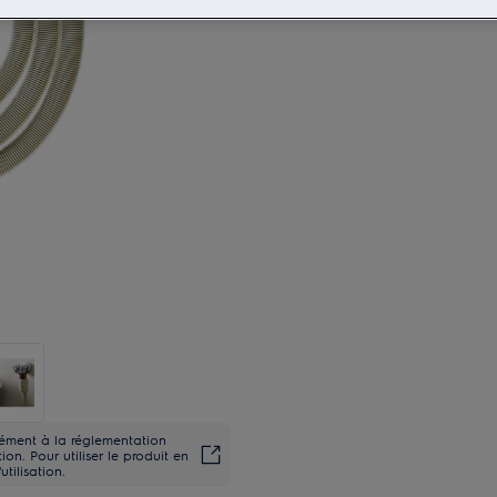
rmément à la réglementation
on. Pour utiliser le produit en
utilisation.