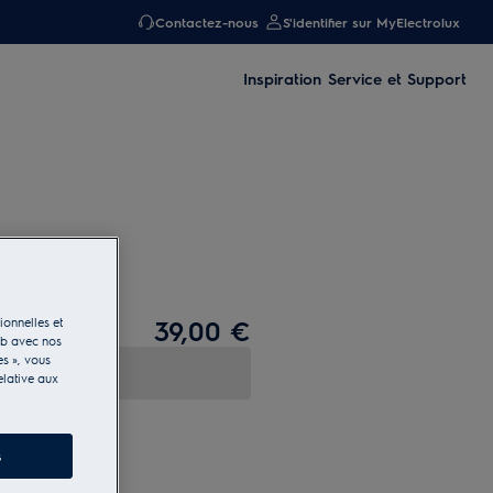
Contactez-nous
S'identifier sur MyElectrolux
Inspiration
Service et Support
39,00 €
ionnelles et
eb avec nos
es », vous
elative aux
s