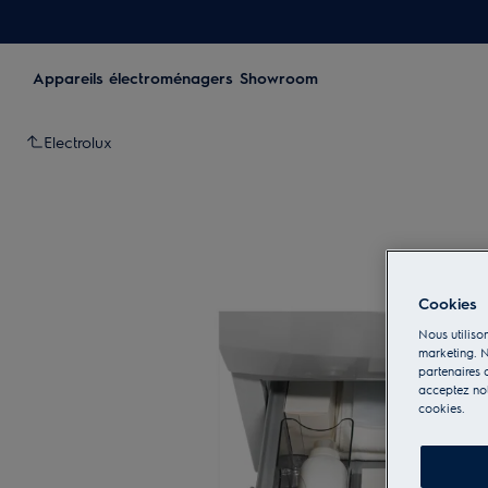
Appareils électroménagers
Showroom
Electrolux
Cookies
Nous utilison
marketing. N
partenaires d
acceptez notr
cookies.