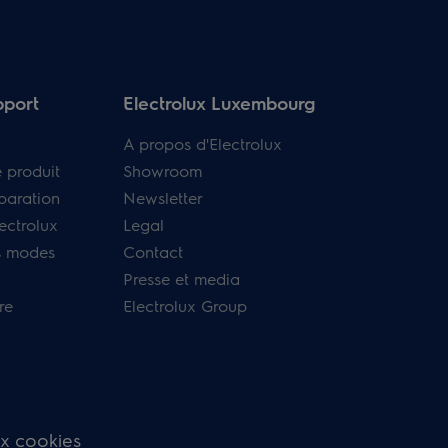
pport
Electrolux Luxembourg
A propos d'Electrolux
e produit
Showroom
paration
Newsletter
ectrolux
Legal
s modes
Contact
Presse et media
re
Electrolux Group
ux cookies