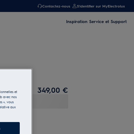
Contactez-nous
S'identifier sur MyElectrolux
Inspiration
Service et Support
349,00 €
ionnelles et
eb avec nos
es », vous
elative aux
s