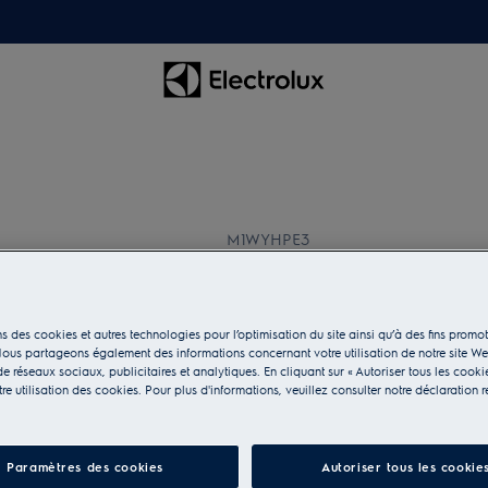
M1WYHPE3
Piédestal
s des cookies et autres technologies pour l’optimisation du site ainsi qu’à des fins promot
ous partageons également des informations concernant votre utilisation de notre site W
e réseaux sociaux, publicitaires et analytiques. En cliquant sur « Autoriser tous les cooki
e utilisation des cookies. Pour plus d'informations, veuillez consulter notre déclaration r
Paramètres des cookies
Autoriser tous les cookie