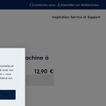
Contactez-nous
S'identifier sur MyElectrolux
Inspiration
Service et Support
re pour machine à
e
ionnelles et
12,90 €
eb avec nos
es », vous
elative aux
s