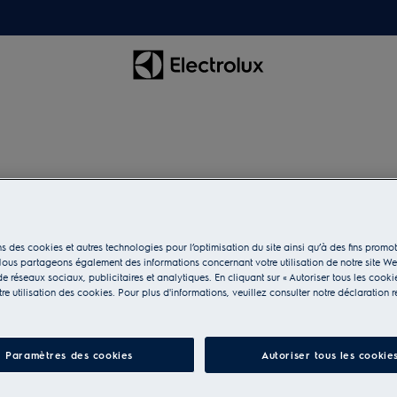
M2GCP101
Détartrant Super Ca
laver et lave-vaissell
s des cookies et autres technologies pour l’optimisation du site ainsi qu’à des fins promot
ous partageons également des informations concernant votre utilisation de notre site W
e réseaux sociaux, publicitaires et analytiques. En cliquant sur « Autoriser tous les cooki
e utilisation des cookies. Pour plus d'informations, veuillez consulter notre déclaration r
Paramètres des cookies
Autoriser tous les cookie