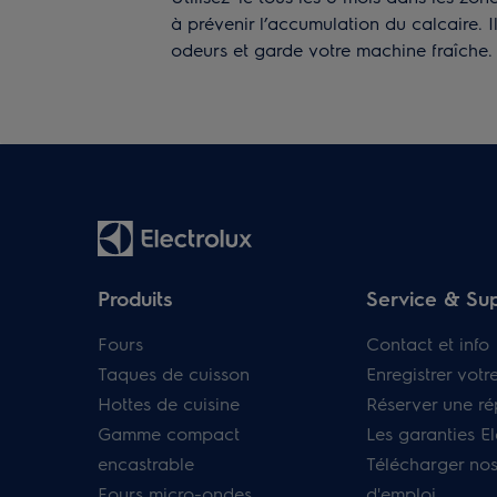
à prévenir l’accumulation du calcaire. 
odeurs et garde votre machine fraîche.
Produits
Service & Su
Fours
Contact et info
Taques de cuisson
Enregistrer votr
Hottes de cuisine
Réserver une ré
Gamme compact
Les garanties El
encastrable
Télécharger no
Fours micro-ondes
d'emploi