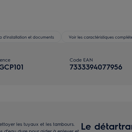
d'installation et documents
Voir les caractéristiques complèt
rence
Code EAN
GCP101
7333394077956
Le détartra
ettoyer les tuyaux et les tambours.
es d’eau dure pour aider à enlever et