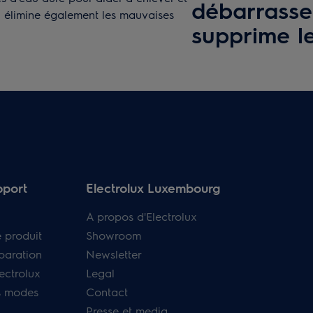
débarrasse
Il élimine également les mauvaises
supprime le
pport
Electrolux Luxembourg
A propos d'Electrolux
e produit
Showroom
paration
Newsletter
ectrolux
Legal
s modes
Contact
Presse et media