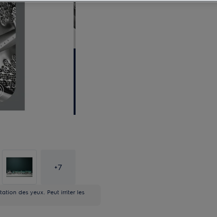
+
7
ation des yeux. Peut irriter les