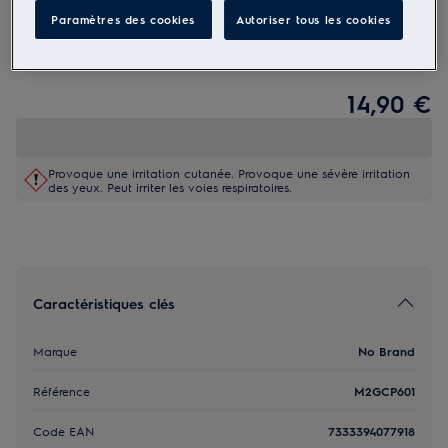
Paramètres des cookies
Autoriser tous les cookies
M2GCP601
Clean and Care - 3 in 1
14,90 €
Provoque une irritation cutanée. Provoque une sévère irritation
des yeux. Peut irriter les voies respiratoires.
Caractéristiques clés
Marque
No Brand
Référence
M2GCP601
Code EAN
7333394077918