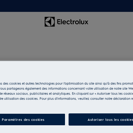
M6WHBP01
Socle pour lave-ling
s des cookies et autres technologies pour l’optimisation du site ainsi qu’à des fins promot
ous partageons également des informations concernant votre utilisation de notre site W
e réseaux sociaux, publicitaires et analytiques. En cliquant sur « Autoriser tous les cooki
e utilisation des cookies. Pour plus d'informations, veuillez consulter notre déclaration r
Paramètres des cookies
Autoriser tous les cookie