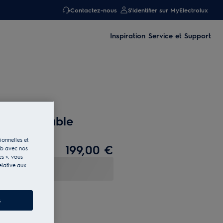
Contactez-nous
S'identifier sur MyElectrolux
Inspiration
Service et Support
e encastrable
ionnelles et
199,00 €
eb avec nos
es », vous
elative aux
s