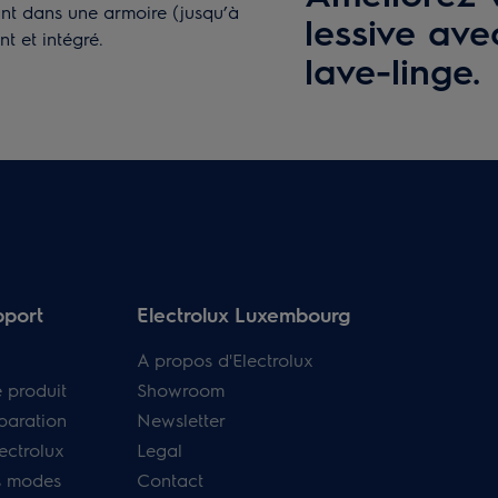
lant dans une armoire (jusqu’à
lessive ave
t et intégré.
lave-linge.
pport
Electrolux Luxembourg
A propos d'Electrolux
e produit
Showroom
paration
Newsletter
ectrolux
Legal
s modes
Contact