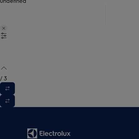
undefined
/
3