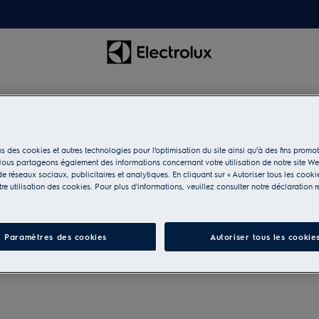
s des cookies et autres technologies pour l’optimisation du site ainsi qu’à des fins promot
n du linge
ous partageons également des informations concernant votre utilisation de notre site W
e réseaux sociaux, publicitaires et analytiques. En cliquant sur « Autoriser tous les cooki
e utilisation des cookies. Pour plus d'informations, veuillez consulter notre déclaration r
facilitez-vous les lessives
Paramètres des cookies
Autoriser tous les cookie