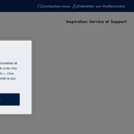
Contactez-nous
S'identifier sur MyElectrolux
Inspiration
Service et Support
ionnelles et
eb avec nos
es », vous
elative aux
s