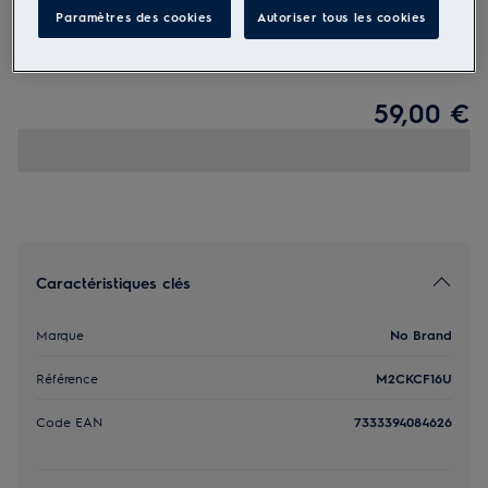
Paramètres des cookies
Autoriser tous les cookies
M2CKCF16U
Cheminée rectangulaire flexible
59,00 €
Caractéristiques clés
Marque
No Brand
Référence
M2CKCF16U
Code EAN
7333394084626