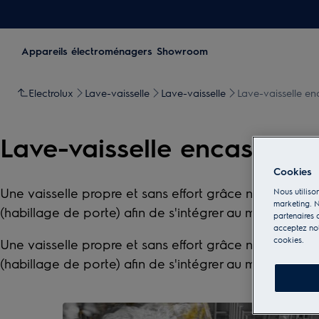
Appareils électroménagers
Showroom
Electrolux
Lave-vaisselle
Lave-vaisselle
Lave-vaisselle en
Lave-vaisselle encastrabl
Cookies
Une vaisselle propre et sans effort grâce nos lave-vai
Nous utilison
marketing. N
(habillage de porte) afin de s'intégrer au mieux et ave
partenaires d
acceptez notr
cookies.
Une vaisselle propre et sans effort grâce nos lave-vai
(habillage de porte) afin de s'intégrer au mieux et ave
0
de
4