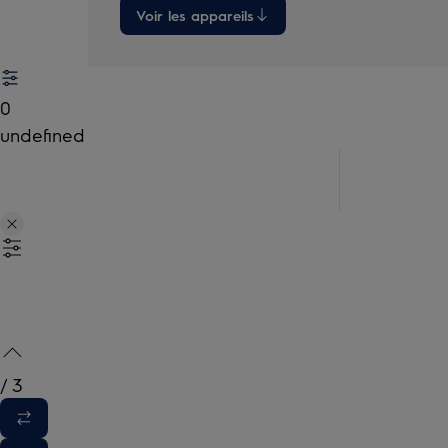
Voir les appareils
0
undefined
/
3