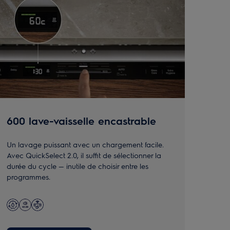
600 lave-vaisselle encastrable
500 
Un lavage puissant avec un chargement facile.
Nettoi
Avec QuickSelect 2.0, il suffit de sélectionner la
simple
durée du cycle — inutile de choisir entre les
sécha
programmes.
supéri
fermé