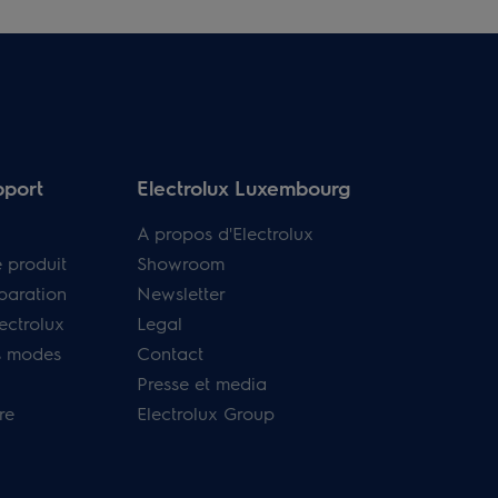
pport
Electrolux Luxembourg
A propos d'Electrolux
e produit
Showroom
paration
Newsletter
ectrolux
Legal
s modes
Contact
Presse et media
re
Electrolux Group