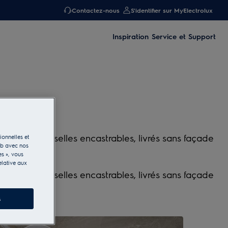
Contactez-nous
S'identifier sur MyElectrolux
Inspiration
Service et Support
nos lave-vaisselles encastrables, livrés sans façade
ionnelles et
eb avec nos
es », vous
elative aux
nos lave-vaisselles encastrables, livrés sans façade
s