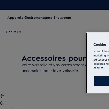
Appareils électroménagers
Showroom
Electrolux
Cookies
Nous utilison
Accessoires pour lave-v
marketing. N
partenaires d
acceptez notr
Votre vaisselle et vos verres seront entre de b
cookies.
accessoires pour lave-vaisselle.
0