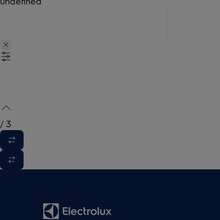
undefined
/
3