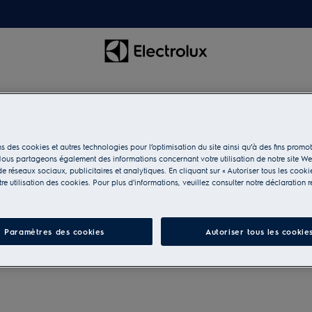
s des cookies et autres technologies pour l’optimisation du site ainsi qu’à des fins promot
aiselle
ous partageons également des informations concernant votre utilisation de notre site W
e réseaux sociaux, publicitaires et analytiques. En cliquant sur « Autoriser tous les cooki
e utilisation des cookies. Pour plus d'informations, veuillez consulter notre déclaration r
onnes mains avec nos
Paramètres des cookies
Autoriser tous les cookie