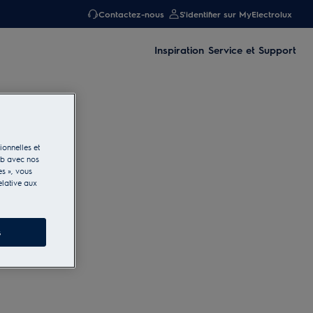
Contactez-nous
S'identifier sur MyElectrolux
Inspiration
Service et Support
ionnelles et
eb avec nos
es », vous
elative aux
s