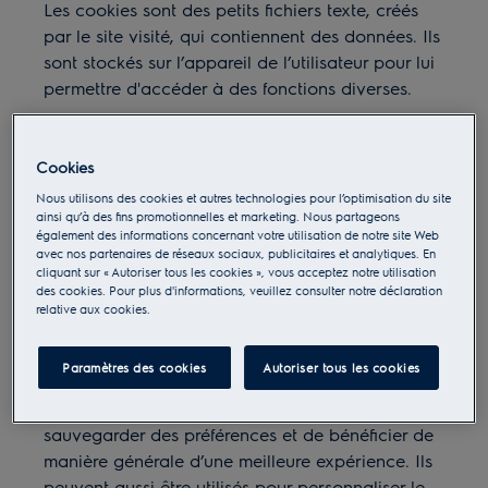
Les cookies sont des petits fichiers texte, créés
par le site visité, qui contiennent des données. Ils
sont stockés sur l’appareil de l’utilisateur pour lui
permettre d'accéder à des fonctions diverses.
Les cookies ont été créés pour surmonter une
limitation de la technologie du Web. Les pages
Cookies
Web sont «
sans
é
tat
»
, c
’
est-
à
-dire qu
’
elles ne
Nous utilisons des cookies et autres technologies pour l’optimisation du site
disposent pas de m
é
moire et ne peuvent pas
ainsi qu’à des fins promotionnelles et marketing. Nous partageons
facilement transf
é
rer des informations entre elles.
également des informations concernant votre utilisation de notre site Web
avec nos partenaires de réseaux sociaux, publicitaires et analytiques. En
Ainsi, les cookies fournissent une sorte de
cliquant sur « Autoriser tous les cookies », vous acceptez notre utilisation
m
é
moire pour les pages Web.
des cookies. Pour plus d'informations, veuillez consulter notre déclaration
relative aux cookies.
Les cookies permettent à un site Web de
reconnaître l’appareil d’un utilisateur. Ils
Paramètres des cookies
Autoriser tous les cookies
permettent également à l’utilisateur de naviguer
de manière optimale entre les pages, de
sauvegarder des préférences et de bénéficier de
manière générale d’une meilleure expérience. Ils
peuvent aussi être utilisés pour personnaliser le