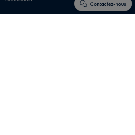
Contactez-nous
Electrolux Luxembourg
A propos d'Electrolux
Showroom
Newsletter
Legal
Contact
Presse et media
Electrolux Group