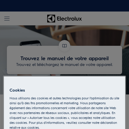
Trouvez le manuel de votre appareil
Trouvez et téléchargez le manuel de votre appareil.
Cookies
Nous utilisons des cookies et autres technologies pour l’optimisation du site
Trouvez le manuel de
ainsi qu’à des fins promotionnelles et marketing. Nous partageons
également des informations concernant votre utilisation de notre site Web
avec nos partenaires de réseaux sociaux, publicitaires et analytiques. En
votre appareil Electrolux
cliquant sur « Autoriser tous les cookies », vous acceptez notre utilisation
des cookies. Pour plus d'informations, veuillez consulter notre déclaration
relative aux cookies.