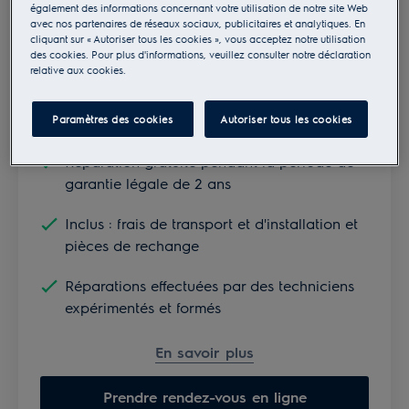
Sous garantie
également des informations concernant votre utilisation de notre site Web
avec nos partenaires de réseaux sociaux, publicitaires et analytiques. En
cliquant sur « Autoriser tous les cookies », vous acceptez notre utilisation
des cookies. Pour plus d'informations, veuillez consulter notre déclaration
relative aux cookies.
Réparation gratuite
Paramètres des cookies
Autoriser tous les cookies
Réparation gratuite pendant la période de
garantie légale de 2 ans
Inclus : frais de transport et d'installation et
pièces de rechange
Réparations effectuées par des techniciens
expérimentés et formés
En savoir plus
Prendre rendez-vous en ligne