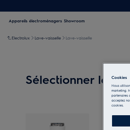
Appareils électroménagers
Showroom
Electrolux
Lave-vaisselle
Lave-vaisselle
Sélectionner le lav
Cookies
Nous utilison
marketing. N
partenaires d
acceptez notr
cookies.