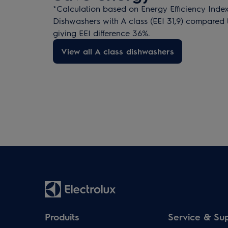
*Calculation based on Energy Efficiency Index 
Dishwashers with A class (EEI 31,9) compared t
giving EEI difference 36%.​
View all A class dishwashers
Produits
Service & Su