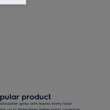
pular product
Dishwasher spray arm leaves every load
has up to three-times better spray coverage