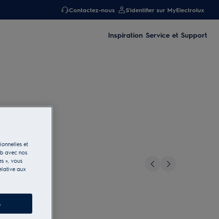
Contactez-nous
S'identifier sur MyElectrolux
Inspiration
Service et Support
ionnelles et
eb avec nos
es », vous
elative aux
s