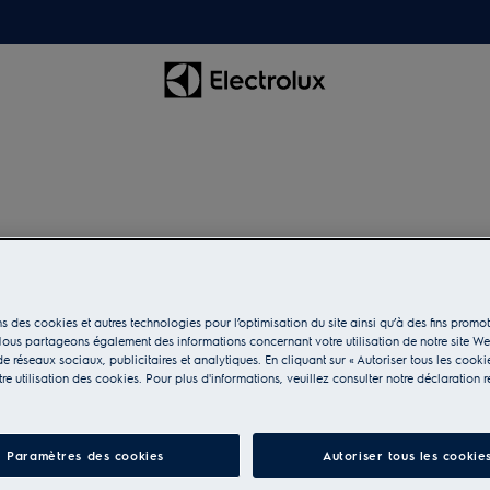
e-vaisselle
s des cookies et autres technologies pour l’optimisation du site ainsi qu’à des fins promot
ous partageons également des informations concernant votre utilisation de notre site W
e réseaux sociaux, publicitaires et analytiques. En cliquant sur « Autoriser tous les cooki
e utilisation des cookies. Pour plus d'informations, veuillez consulter notre déclaration r
Paramètres des cookies
Autoriser tous les cookie