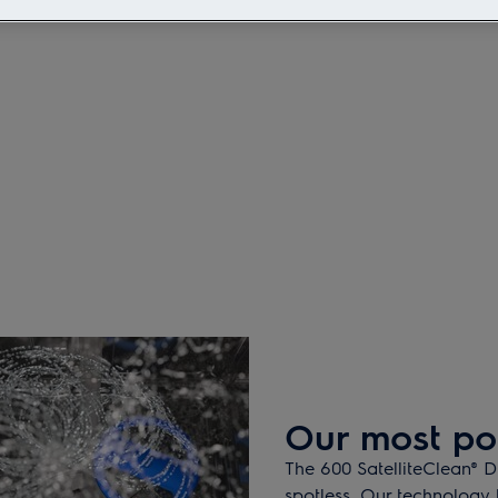
Our most po
The 600 SatelliteClean® 
spotless. Our technology 