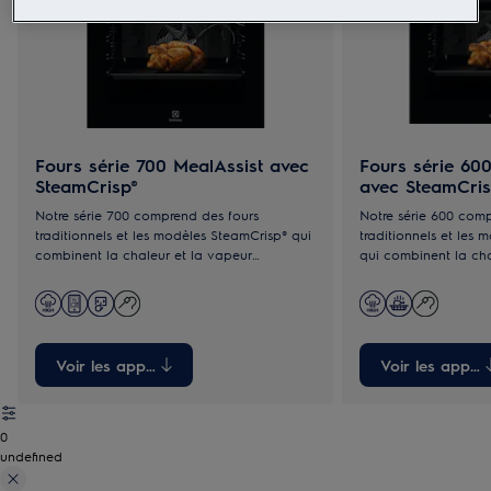
Fours série 700 MealAssist avec
Fours série 60
SteamCrisp®
avec SteamCris
Notre série 700 comprend des fours
Notre série 600 comp
traditionnels et les modèles SteamCrisp® qui
traditionnels et les
combinent la chaleur et la vapeur
qui combinent la cha
permettant d’obtenir des résultats tendres et
permettant d’obtenir 
croustillants. Tous les modèles offrent des
et croustillants. Ch
conseils intelligents pour des cuissons
d’une sonde de cuiss
parfaites.
manière précise.
Voir les appareils
Voir les appare
0
undefined