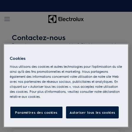
Contactez-nous
En quoi pouvons-nous vous aider ? Choisissez un sujet
ci-dessous.
Cookies
Via e-mail
Questions professionnelles
Nous utilisons des cookies et autres technologies pour l’optimisation du site
Réparations
ainsi qu’à des fins promotionnelles et marketing. Nous partageons
également des informations concernant votre utilisation de notre site Web
avec nos partenaires de réseaux sociaux, publicitaires et analytiques. En
cliquant sur « Autoriser tous les cookies », vous acceptez notre utilisation
Utiliser mon produit
des cookies. Pour plus d'informations, veuillez consulter notre déclaration
relative aux cookies.
Modes d'emploi et documents
Paramètres des cookies
Autoriser tous les cookies
Garantie