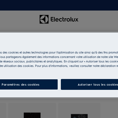
s des cookies et autres technologies pour l’optimisation du site ainsi qu’à des fins promot
ous partageons également des informations concernant votre utilisation de notre site W
e réseaux sociaux, publicitaires et analytiques. En cliquant sur « Autoriser tous les cooki
e utilisation des cookies. Pour plus d'informations, veuillez consulter notre déclaration r
Paramètres des cookies
Autoriser tous les cookie
votre souhait.