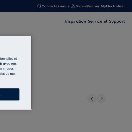
Contactez-nous
S'identifier sur MyElectrolux
Inspiration
Service et Support
ionnelles et
eb avec nos
es », vous
elative aux
s