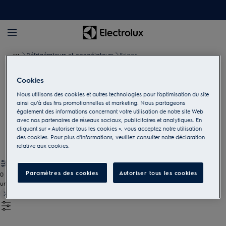
Réfrigérateurs et congélateurs
Frigos
Cookies
Frigos
Nous utilisons des cookies et autres technologies pour l’optimisation du site
ainsi qu’à des fins promotionnelles et marketing. Nous partageons
Conservez vos ingrédients dans un réfrigérateur adapté tant à
également des informations concernant votre utilisation de notre site Web
vos besoins que votre cuisine. Découvrez notre gamme de
avec nos partenaires de réseaux sociaux, publicitaires et analytiques. En
frigos encastrables.
cliquant sur « Autoriser tous les cookies », vous acceptez notre utilisation
des cookies. Pour plus d'informations, veuillez consulter notre déclaration
relative aux cookies.
Paramètres des cookies
Autoriser tous les cookies
0
undefined