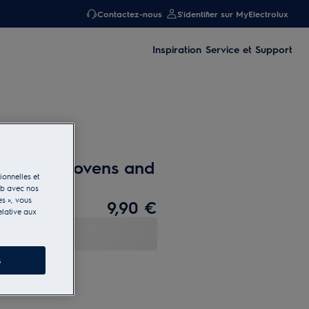
Contactez-nous
S'identifier sur MyElectrolux
Inspiration
Service et Support
or Steam ovens and
ionnelles et
eb avec nos
es », vous
9,90 €
elative aux
s