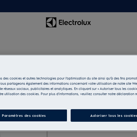
M3OCD301
Steam Care 250 ml f
s des cookies et autres technologies pour l’optimisation du site ainsi qu’à des fins promot
BI coffee machines
ous partageons également des informations concernant votre utilisation de notre site W
e réseaux sociaux, publicitaires et analytiques. En cliquant sur « Autoriser tous les cooki
e utilisation des cookies. Pour plus d'informations, veuillez consulter notre déclaration r
Paramètres des cookies
Autoriser tous les cookie