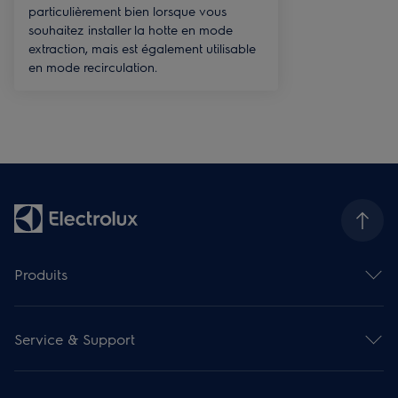
particulièrement bien lorsque vous
souhaitez installer la hotte en mode
extraction, mais est également utilisable
en mode recirculation.
Produits
Fours
Taques de cuisson
Service & Support
Hottes de cuisine
Gamme compact encastrable
Contact et info
Fours micro-ondes
Enregistrer votre produit