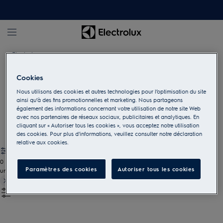
Electrolux
Cookies
Accessoires pour la cuisson
Nous utilisons des cookies et autres technologies pour l’optimisation du site
ainsi qu’à des fins promotionnelles et marketing. Nous partageons
Donnez une autre dimension à votre cuisine avec les ustensiles
également des informations concernant votre utilisation de notre site Web
et accessoires adaptés.
avec nos partenaires de réseaux sociaux, publicitaires et analytiques. En
cliquant sur « Autoriser tous les cookies », vous acceptez notre utilisation
des cookies. Pour plus d'informations, veuillez consulter notre déclaration
relative aux cookies.
0
Paramètres des cookies
Autoriser tous les cookies
undefined