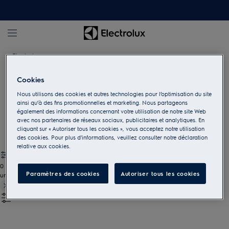
Electrolux
Cookies
Accessoires pour la cuisson
Nous utilisons des cookies et autres technologies pour l’optimisation du site
ainsi qu’à des fins promotionnelles et marketing. Nous partageons
Donnez une autre dimension à votre cuisine avec les ustensiles
également des informations concernant votre utilisation de notre site Web
et accessoires adaptés.
avec nos partenaires de réseaux sociaux, publicitaires et analytiques. En
cliquant sur « Autoriser tous les cookies », vous acceptez notre utilisation
des cookies. Pour plus d'informations, veuillez consulter notre déclaration
relative aux cookies.
0
Paramètres des cookies
Autoriser tous les cookies
undefined