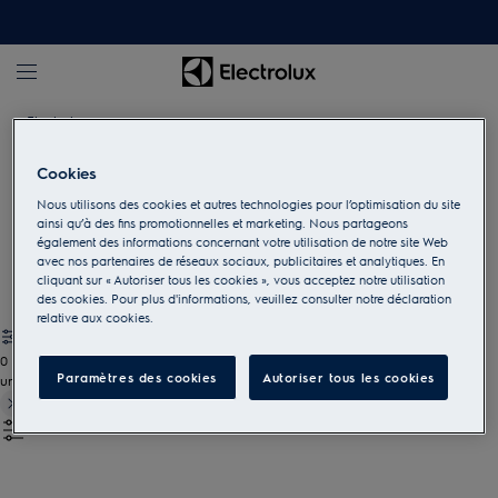
Electrolux
Cookies
Accessoires pour la cuisson
Nous utilisons des cookies et autres technologies pour l’optimisation du site
ainsi qu’à des fins promotionnelles et marketing. Nous partageons
Donnez une autre dimension à votre cuisine avec les ustensiles
également des informations concernant votre utilisation de notre site Web
et accessoires adaptés.
avec nos partenaires de réseaux sociaux, publicitaires et analytiques. En
cliquant sur « Autoriser tous les cookies », vous acceptez notre utilisation
des cookies. Pour plus d'informations, veuillez consulter notre déclaration
relative aux cookies.
0
Paramètres des cookies
Autoriser tous les cookies
undefined