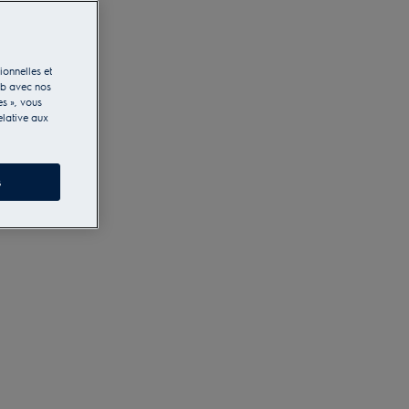
ionnelles et
eb avec nos
es », vous
elative aux
s