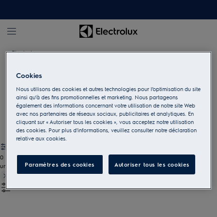
Electrolux
Cookies
Accessoires pour le soin du linge
Nous utilisons des cookies et autres technologies pour l’optimisation du site
ainsi qu’à des fins promotionnelles et marketing. Nous partageons
Prenez soin de votre linge et de vos appareils et facilitez-vous
également des informations concernant votre utilisation de notre site Web
les lessives avec nos accessoires pour le linge.
avec nos partenaires de réseaux sociaux, publicitaires et analytiques. En
cliquant sur « Autoriser tous les cookies », vous acceptez notre utilisation
des cookies. Pour plus d'informations, veuillez consulter notre déclaration
relative aux cookies.
0
Paramètres des cookies
Autoriser tous les cookies
undefined