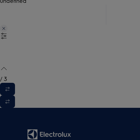
undefined
/
3