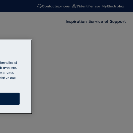
Contactez-nous
S'identifier sur MyElectrolux
Inspiration
Service et Support
ionnelles et
eb avec nos
es », vous
elative aux
s