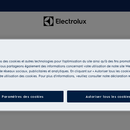
s des cookies et autres technologies pour l’optimisation du site ainsi qu’à des fins promot
n du linge
ous partageons également des informations concernant votre utilisation de notre site W
e réseaux sociaux, publicitaires et analytiques. En cliquant sur « Autoriser tous les cooki
e utilisation des cookies. Pour plus d'informations, veuillez consulter notre déclaration r
facilitez-vous les lessives
Paramètres des cookies
Autoriser tous les cookie