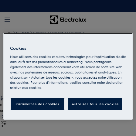
Cuisson
Gamme compact encastrable
Cookies
Fours micro-ondes encastrables
Nous utilisons des cookies et autres technologies pour l’optimisation du site
ainsi qu’à des fins promotionnelles et marketing. Nous partageons
Préparez une grande variété de plats grâce à la fonction gril
également des informations concernant votre utilisation de notre site Web
intégrée, ou réchauffez en toute simplicité vos repas préférés
avec nos partenaires de réseaux sociaux, publicitaires et analytiques. En
avec précision et efficacité.
cliquant sur « Autoriser tous les cookies », vous acceptez notre utilisation
des cookies. Pour plus d'informations, veuillez consulter notre déclaration
relative aux cookies.
Paramètres des cookies
Autoriser tous les cookies
0
undefined