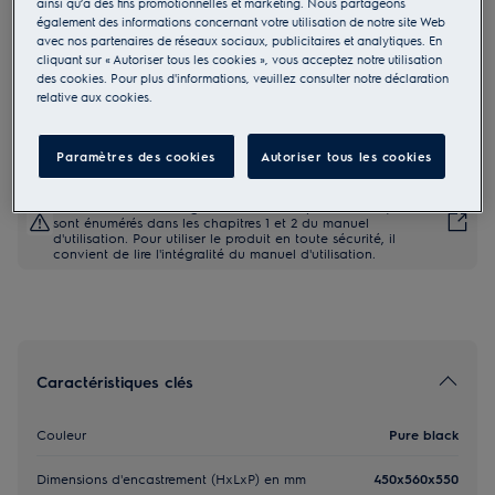
ainsi qu’à des fins promotionnelles et marketing. Nous partageons
également des informations concernant votre utilisation de notre site Web
KVLBE08GH
avec nos partenaires de réseaux sociaux, publicitaires et analytiques. En
800 Four à air pulsé avec micro-
cliquant sur « Autoriser tous les cookies », vous acceptez notre utilisation
ondes
des cookies. Pour plus d'informations, veuillez consulter notre déclaration
relative aux cookies.
1.199,99 €
Paramètres des cookies
Autoriser tous les cookies
Les consignes de sécurité et les avertissements de sécurité
conformément à la réglementation européenne 2023/988
sont énumérés dans les chapitres 1 et 2 du manuel
d'utilisation. Pour utiliser le produit en toute sécurité, il
convient de lire l'intégralité du manuel d'utilisation.
Caractéristiques clés
Couleur
Pure black
Dimensions d'encastrement (HxLxP) en mm
450x560x550