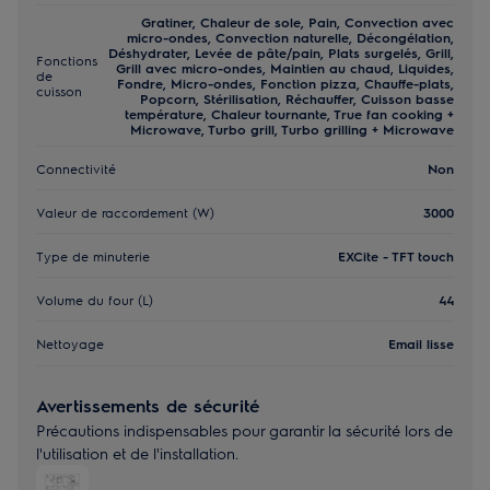
Gratiner, Chaleur de sole, Pain, Convection avec
micro-ondes, Convection naturelle, Décongélation,
Déshydrater, Levée de pâte/pain, Plats surgelés, Grill,
Fonctions
Grill avec micro-ondes, Maintien au chaud, Liquides,
de
Fondre, Micro-ondes, Fonction pizza, Chauffe-plats,
cuisson
Popcorn, Stérilisation, Réchauffer, Cuisson basse
température, Chaleur tournante, True fan cooking +
Microwave, Turbo grill, Turbo grilling + Microwave
Connectivité
Non
Valeur de raccordement (W)
3000
Type de minuterie
EXCite - TFT touch
Volume du four (L)
44
Nettoyage
Email lisse
Avertissements de sécurité
Précautions indispensables pour garantir la sécurité lors de
l'utilisation et de l'installation.