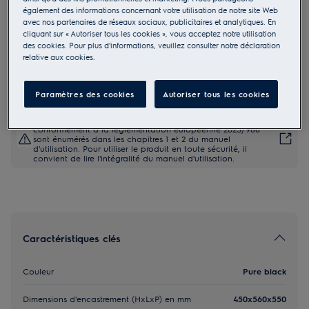
également des informations concernant votre utilisation de notre site Web
KVLCE00GH
avec nos partenaires de réseaux sociaux, publicitaires et analytiques. En
600 CombiQuick Four à air pulsé
cliquant sur « Autoriser tous les cookies », vous acceptez notre utilisation
des cookies. Pour plus d'informations, veuillez consulter notre déclaration
avec micro-ondes
relative aux cookies.
1.149,99 €
Paramètres des cookies
Autoriser tous les cookies
Les consignes de sécurité et les avertissements de sécurité
conformément à la réglementation européenne 2023/988
sont énumérés dans les chapitres 1 et 2 du manuel
d'utilisation. Pour utiliser le produit en toute sécurité, il
convient de lire l'intégralité du manuel d'utilisation.
Caractéristiques clés
Couleur
Pure black
Dimensions d'encastrement (HxLxP) en mm
450x560x550