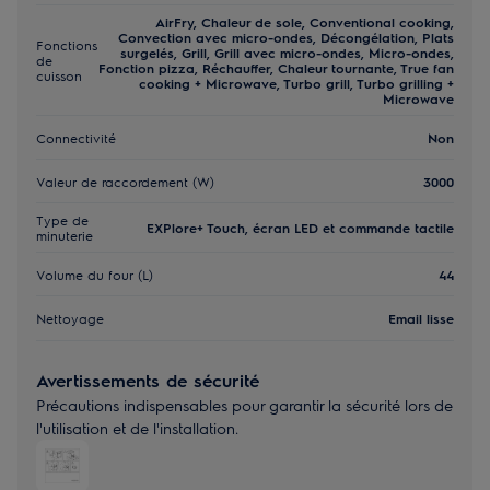
AirFry, Chaleur de sole, Conventional cooking,
Convection avec micro-ondes, Décongélation, Plats
Fonctions
surgelés, Grill, Grill avec micro-ondes, Micro-ondes,
de
Fonction pizza, Réchauffer, Chaleur tournante, True fan
cuisson
cooking + Microwave, Turbo grill, Turbo grilling +
Microwave
Connectivité
Non
Valeur de raccordement (W)
3000
Type de
EXPlore+ Touch, écran LED et commande tactile
minuterie
Volume du four (L)
44
Nettoyage
Email lisse
Avertissements de sécurité
Précautions indispensables pour garantir la sécurité lors de
l'utilisation et de l'installation.