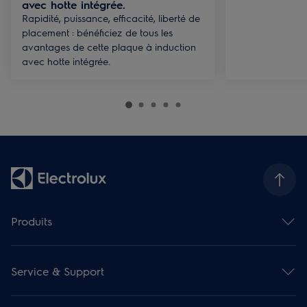
avec hotte intégrée.
Rapidité, puissance, efficacité, liberté de
placement : bénéficiez de tous les
avantages de cette plaque à induction
avec hotte intégrée.
Produits
Fours
Taques de cuisson
Service & Support
Hottes de cuisine
Gamme compact encastrable
Contact et info
Fours micro-ondes