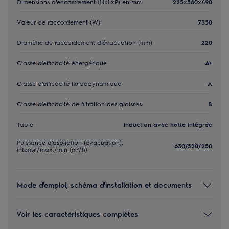
Dimensions d'encastrement (HxLxP) en mm
225x560x490
Valeur de raccordement (W)
7350
Diamètre du raccordement d'évacuation (mm)
220
Classe d’efficacité énergétique
A+
Classe d’efficacité fluidodynamique
A
Classe d’efficacité de filtration des graisses
B
Table
induction avec hotte intégrée
Puissance d’aspiration (évacuation),
630/520/250
intensif/max./min (m³/h)
Mode d'emploi, schéma d'installation et documents
Voir les caractéristiques complètes