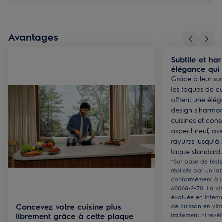
Avantages
Subtile et h
élégance qui 
Grâce à leur sur
les taques de c
offrent une élé
design s'harmon
cuisines et con
aspect neuf, av
rayures jusqu'à 
taque standard.
*Sur base de tests
réalisés par un la
conformément à l
60068-2-70. La vis
évaluée en intern
Concevez votre cuisine plus
de cuisson en vit
librement grâce à cette plaque
traitement ni revê