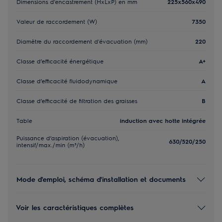
Dimensions d'encastrement (HxLxP) en mm
225x560x490
Valeur de raccordement (W)
7350
Diamètre du raccordement d'évacuation (mm)
220
Classe d’efficacité énergétique
A+
Classe d’efficacité fluidodynamique
A
Classe d’efficacité de filtration des graisses
B
Table
induction avec hotte intégrée
Puissance d’aspiration (évacuation),
630/520/250
intensif/max./min (m³/h)
Mode d'emploi, schéma d'installation et documents
Voir les caractéristiques complètes