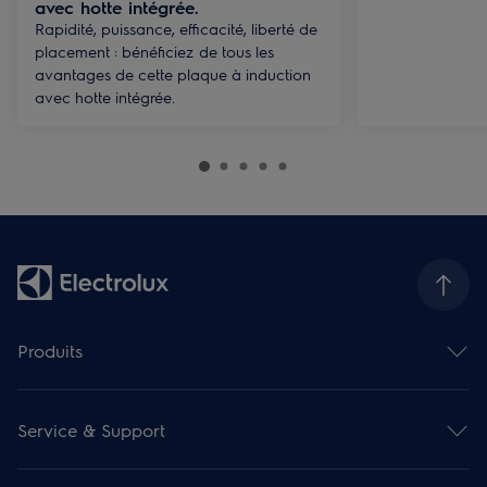
avec hotte intégrée.
Rapidité, puissance, efficacité, liberté de
placement : bénéficiez de tous les
avantages de cette plaque à induction
avec hotte intégrée.
Produits
Fours
Taques de cuisson
Service & Support
Hottes de cuisine
Gamme compact encastrable
Contact et info
Fours micro-ondes