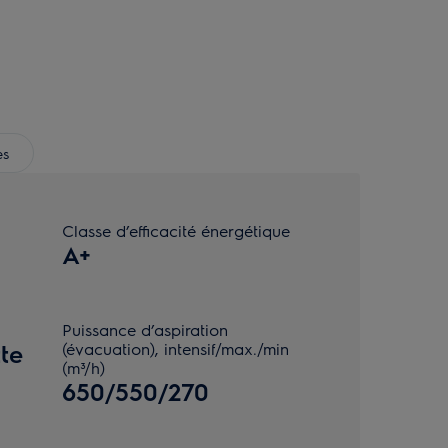
es
Classe d’efficacité énergétique
A+
Puissance d’aspiration
te
(évacuation), intensif/max./min
(m³/h)
650/550/270