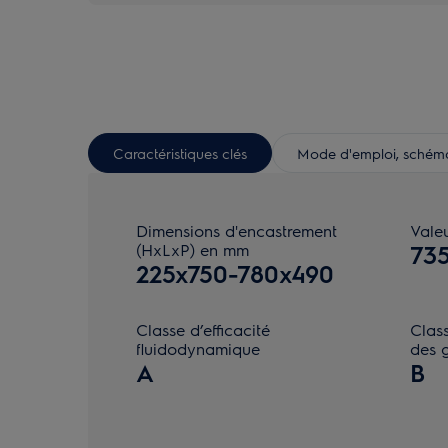
Caractéristiques clés
Mode d'emploi, schéma 
Dimensions d'encastrement
Vale
(HxLxP) en mm
73
225x750-780x490
Classe d’efficacité
Class
fluidodynamique
des g
A
B