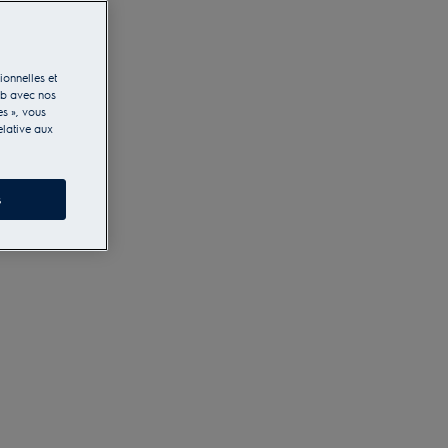
ionnelles et
eb avec nos
es », vous
elative aux
s