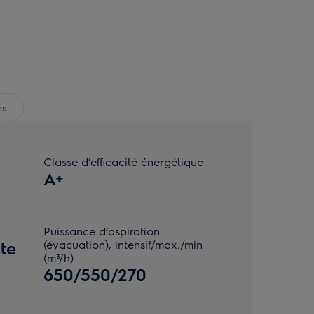
es
Classe d’efficacité énergétique
A+
Puissance d’aspiration
te
(évacuation), intensif/max./min
(m³/h)
650/550/270