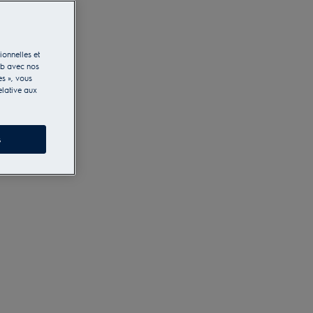
ionnelles et
eb avec nos
es », vous
elative aux
s