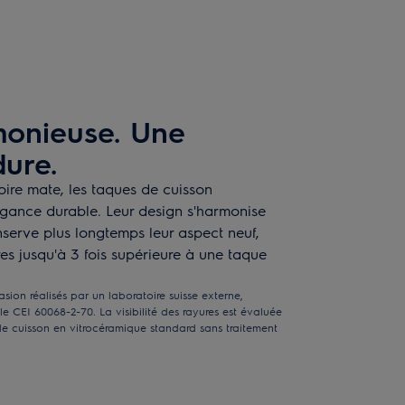
monieuse. Une
ure.
noire mate, les taques de cuisson
égance durable. Leur design s'harmonise
nserve plus longtemps leur aspect neuf,
es jusqu'à 3 fois supérieure à une taque
asion réalisés par un laboratoire suisse externe,
 CEI 60068-2-70. La visibilité des rayures est évaluée
de cuisson en vitrocéramique standard sans traitement