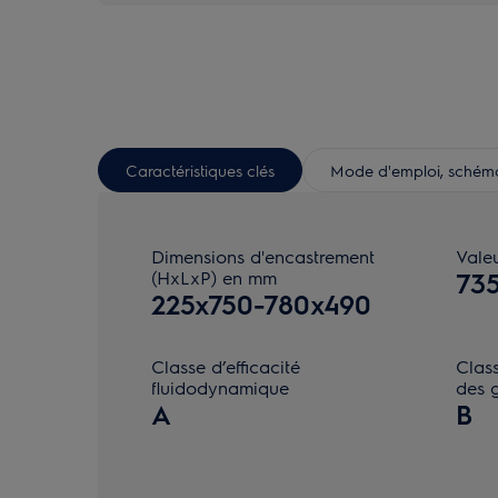
Caractéristiques clés
Mode d'emploi, schéma 
Dimensions d'encastrement
Vale
(HxLxP) en mm
73
225x750-780x490
Classe d’efficacité
Class
fluidodynamique
des g
A
B