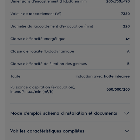
Dimensions d'encastrement (HxLxP) en mm
205x750x490
Valeur de raccordement (W)
7350
Diamètre du raccordement d'évacuation (mm)
220
Classe d’efficacité énergétique
A+
Classe d’efficacité fluidodynamique
A
Classe d’efficacité de filtration des graisses
B
Table
induction avec hotte intégrée
Puissance d’aspiration (évacuation),
630/500/260
intensif/max./min (m³/h)
Mode d'emploi, schéma d'installation et documents
Voir les caractéristiques complètes