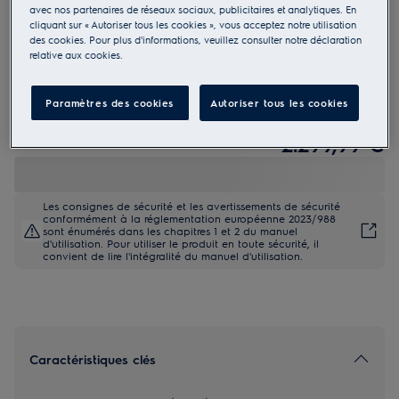
avec nos partenaires de réseaux sociaux, publicitaires et analytiques. En
KCD83443CK
cliquant sur « Autoriser tous les cookies », vous acceptez notre utilisation
600 ComboHob avec fonction
des cookies. Pour plus d'informations, veuillez consulter notre déclaration
relative aux cookies.
Bridge - 80 cm
Paramètres des cookies
Autoriser tous les cookies
Fiche Produit UE
2.299,99 €
Les consignes de sécurité et les avertissements de sécurité
conformément à la réglementation européenne 2023/988
sont énumérés dans les chapitres 1 et 2 du manuel
d'utilisation. Pour utiliser le produit en toute sécurité, il
convient de lire l'intégralité du manuel d'utilisation.
Caractéristiques clés